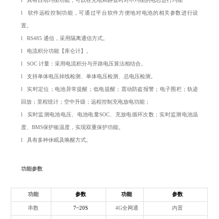
l 具有自动均衡功能，可以在充电和静置时对不均衡的电芯进行均衡
l 软件远程控制功能，可通过平台软件方便地对电池的相关参数进行设
置。
l RS485 通信，采用隔离通信方式。
l 电流积分功能【库仑计】。
l SOC 计量：采用电流积分与开路电压算法相结合。
l 支持单体电压掉线检测、单体电压检测、总电压检测。
l 实时定位；电池异常提醒；低电提醒；震动防盗报警；电子围栏；轨迹
回放；里程统计；空中升级；远程控制充电放电功能；
l 实时监测电池电压、电池电量SOC、充放电循环次数；实时监测电池温
度、BMS保护板温度，实现双重保护功能。
l 具有多种休眠及唤醒方式。
功能参数
功能
参数
功能
参数
串数
7~20S
4G全网通
内置