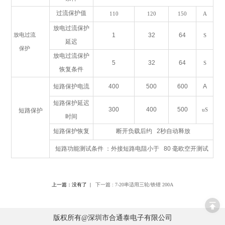
过流保护值
110
120
150
A
放电过流保护
放电过流
1
32
64
S
延迟
保护
放电过流保护
5
32
64
S
恢复条件
短路保护电流
400
500
600
A
短路保护延迟
300
400
500
uS
短路保护
时间
短路保护恢复
断开负载后约 2秒自动释放
短路功能测试条件
：外接短路电阻小于 80
毫欧空开测试
上一篇：没有了
|
下一篇 : 7-20串适用三轮/铁锂 200A
版权所有@深圳市合通泰电子有限公司