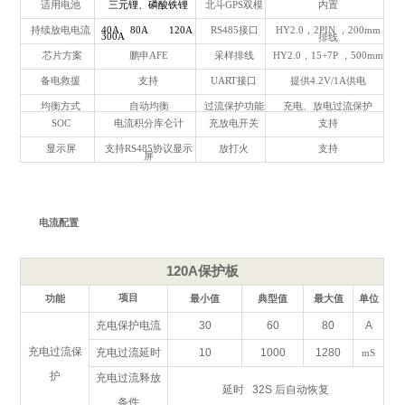
适用电池
三元锂、磷酸铁锂
北斗GPS双模
内置
持续放电电流
40A 80A 120A
RS485接口
HY2.0，2PIN
，200mm
300A
排线
芯片方案
鹏申AFE
采样排线
HY2.0，15+7P
，500mm
备电救援
支持
UART接口
提供4.2V/1A供电
均衡方式
自动均衡
过流保护功能
充电、放电过流保护
SOC
电流积分库仑计
充放电开关
支持
显示屏
支持RS485协议显示
放打火
支持
屏
电流配置
120A
保护板
项目
功能
最小值
典型值
最大值
单位
充电保护电流
30
60
80
A
充电过流保
充电过流延时
10
1000
1280
mS
护
充电过流释放
延时 32S 后自动恢复
条件