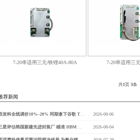
7-20串适用三元/铁锂40A-80A
7-20串适用三元
共
1
页
3
条
推荐新闻
联发科全线调价10%–20% 同期拿下谷歌 TPU v9 SerDes 大单
2026-08-06
三星评估韩国新建先进封装厂 瞄准 HBM 缩小与海力士差距
2026-08-04
英诺赛科借慕尼黑法院裁决破局 为氮化镓功率器件打开欧洲市场通道
2026-07-29