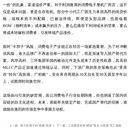
一价”的乱象，渠道溢价严重。对于利润微薄的消费电子整机厂而言，这不
仅是成本问题，更是生存危机。部分中小代工厂因无力承担高昂的现货价
格，或根本抢不到配额，已被迫停线。即便是头部品牌，也面临着
BOM（物料清单）成本飙升的压力，要么忍痛吞下利润缩水的苦果，要么
将成本转嫁给消费者，引发终端产品涨价 。
面对“卡脖子”风险，消费电子产业链正在经历一场紧急重塑。为了对冲断
供风险，各大品牌厂不再迷信单一的国际大厂，而是加速导入国产替代方
案。风华高科、三环集团等国内被动元件龙头迎来了历史性机遇，其高容
MLCC产品正加速通过终端认证。同时，下游厂商的库存策略也从“零库
存”转向“高筑墙、广积粮”，安全库存周期从30天拉长至90天甚至半年以
上，试图用时间换空间 。
这场由AI引发的缺货潮，虽让消费电子行业短期阵痛，但也倒逼了国内供
应链的自主化进程。未来，谁能率先锁定产能、完成国产替代的切换，谁
就能在激烈的市场竞争中掌握主动权。
上一篇 : 算力狂潮下的“抢粮”实录
|
下一篇 : 工业赛道迎来“硬核”复兴 AI筑基 军工领跑