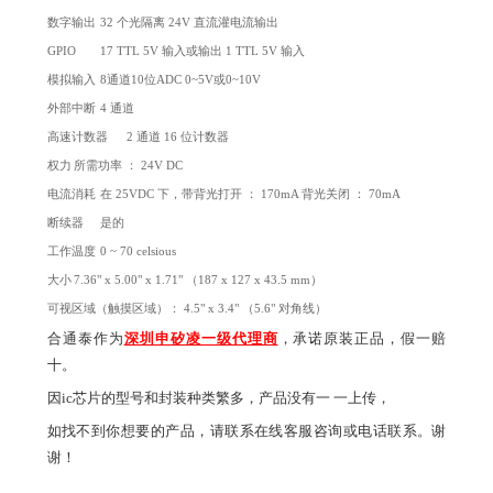
数字输出
32 个光隔离 24V 直流灌电流输出
GPIO
17 TTL 5V 输入或输出 1 TTL 5V 输入
模拟输入
8通道10位ADC 0~5V或0~10V
外部中断
4 通道
高速计数器
2 通道 16 位计数器
权力
所需功率 ： 24V DC
电流消耗
在 25VDC 下，带背光打开 ： 170mA 背光关闭 ： 70mA
断续器
是的
工作温度
0 ~ 70 celsious
大小
7.36" x 5.00" x 1.71" （187 x 127 x 43.5 mm）
可视区域（触摸区域）： 4.5" x 3.4" （5.6" 对角线）
合通泰作为
深圳申矽凌一级代理商
，承诺原装正品，假一赔
十。
因ic芯片的型号和封装种类繁多，产品没有一 一上传，
如找不到你想要的产品，请联系在线客服咨询或电话联系。谢
谢！