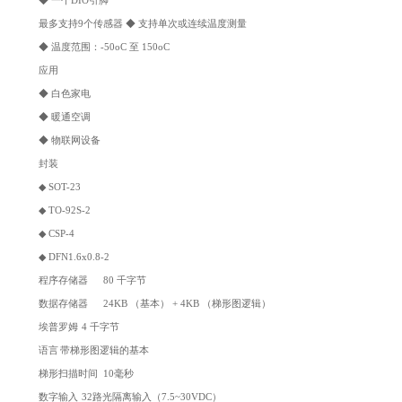
◆ 一个DIO引脚
最多支持9个传感器 ◆ 支持单次或连续温度测量
◆ 温度范围：-50oC 至 150oC
应用
◆ 白色家电
◆ 暖通空调
◆ 物联网设备
封装
◆ SOT-23
◆ TO-92S-2
◆ CSP-4
◆ DFN1.6x0.8-2
程序存储器
80 千字节
数据存储器
24KB （基本） + 4KB （梯形图逻辑）
埃普罗姆
4 千字节
语言
带梯形图逻辑的基本
梯形扫描时间
10毫秒
数字输入
32路光隔离输入（7.5~30VDC）